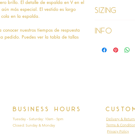
ro brillo. El detalle de espalda en V en el
Sizing
 aún más especial. El vestido es largo
 cola en la espalda.
Age 1 - Chest 46c
Info
Age 2 - Chest 53c
a conocer nuestros tiempos de respuesta
55cm
a pedido. Puedes ver la tabla de tallas
Age 3 - Chest 55c
Please refer to our
60cm
Please read our ter
Age 4 - Chest 57c
purchasing
64cm
Age 5 - Chest 59c
69cm
Age 6 - Chest 61c
76cm
Age 7 - Chest 63c
79cm
Age 8 - Chest 66c
Business hours
Custo
87cm
Age 9 - Chest 69c
Tuesday - Saturday: 10am - 5pm
Delivery & Return
88cm
Terms & Conditio
Closed: Sunday & Monday
Age 9 PLUS - Ches
Privacy Policy