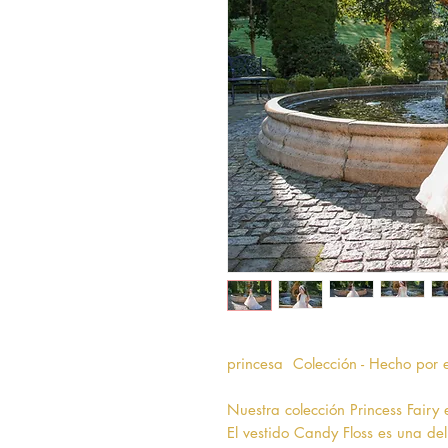
princesa Colección - Hecho por
Nuestra colección Princess Fairy 
El vestido Candy Floss es una del