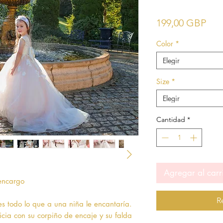
Pre
199,00 GBP
Color
*
Elegir
Size
*
Elegir
Cantidad
*
Agregar al carr
 encargo
R
es todo lo que a una niña le encantaría.
icia con su corpiño de encaje y su falda