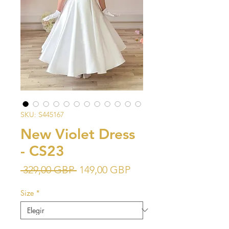
SKU: S445167
New Violet Dress
- CS23
Precio
Precio
 329,00 GBP 
149,00 GBP
de
Size
*
oferta