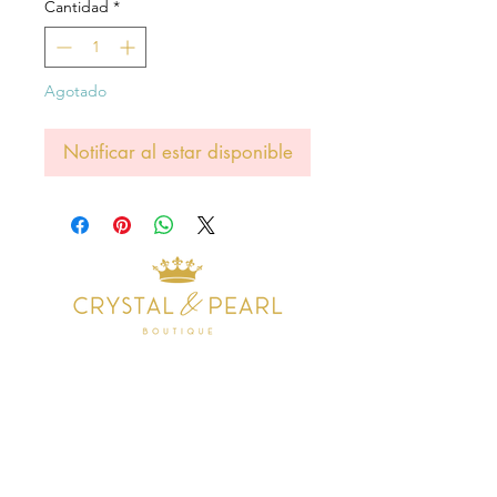
Cantidad
*
Agotado
Notificar al estar disponible
Address
38 Castle Street
Hamilton
ML3 6BU