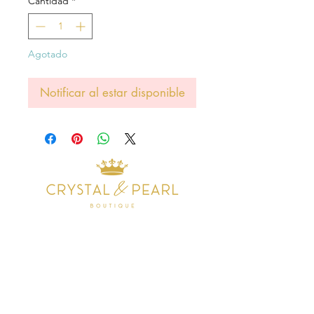
Cantidad
*
Agotado
Notificar al estar disponible
Address
38 Castle Street
Hamilton
ML3 6BU