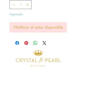
Agotado
Notificar al estar disponible
Address
38 Castle Street
Hamilton
ML3 6BU
Business hours